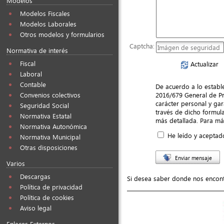
Modelos
Modelos Fiscales
Modelos Laborales
Otros modelos y formularios
Captcha:
Normativa de interés
Fiscal
Actualizar
Laboral
Contable
De acuerdo a lo establ
2016/679 General de Pr
Convenios colectivos
carácter personal y gar
Seguridad Social
través de dicho formula
Normativa Estatal
más detallada. Para má
Normativa Autonómica
He leído y aceptado
Normativa Municipal
Otras disposiciones
Enviar mensaje
Varios
Descargas
Si desea saber donde nos encon
Política de privacidad
Política de cookies
Aviso legal
Enlaces Externos