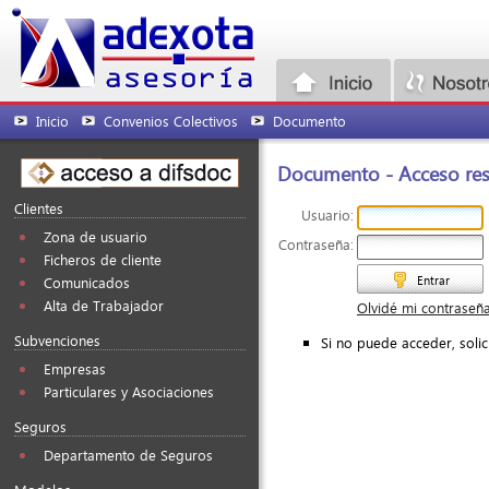
Inicio
Convenios Colectivos
Documento
Documento - Acceso rest
Clientes
Usuario:
Zona de usuario
Contraseña:
Ficheros de cliente
Entrar
Comunicados
Alta de Trabajador
Olvidé mi contraseñ
Subvenciones
Si no puede acceder, soli
Empresas
Particulares y Asociaciones
Seguros
Departamento de Seguros