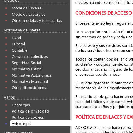
Modelos
efectos, cuando se realicen a tr
Modelos Fiscales
CONDICIONES DE ACCESO 
Modelos Laborales
Otros modelos y formularios
El presente aviso legal regula el
Normativa de interés
La navegación por la web de ADEX
sin reservas de todas y cada una 
Fiscal
Laboral
El sitio web y sus servicios son 
Contable
de los servicios ofrecidos en su
Convenios colectivos
Todos los contenidos del sitio we
Seguridad Social
su diseño y códigos fuente, con
Normativa Estatal
cedidos al usuario ninguno de lo
el correcto uso de la web.
Normativa Autonómica
Normativa Municipal
El usuario garantiza la autentic
Otras disposiciones
responsable de las manifestacione
El usuario se obliga a hacer un u
Varios
usos del tráfico y el presente Av
Descargas
cualesquiera daños y perjuicios
Política de privacidad
POLÍTICA DE ENLACES Y E
Política de cookies
Aviso legal
ADEXOTA, S.L. no se hace respon
los enlaces establecidos en LA W
Enlaces Externos