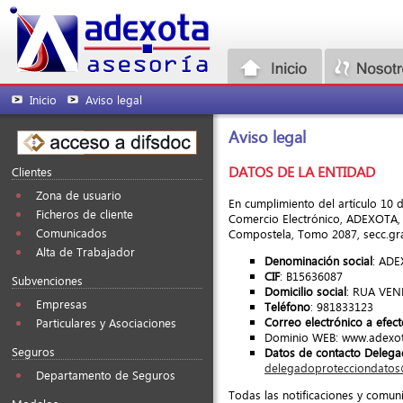
Inicio
Aviso legal
Aviso legal
DATOS DE LA ENTIDAD
Clientes
Zona de usuario
En cumplimiento del artículo 10 d
Ficheros de cliente
Comercio Electrónico, ADEXOTA, S
Comunicados
Compostela, Tomo 2087, secc.gral,
Alta de Trabajador
Denominación social
: ADE
CIF
: B15636087
Subvenciones
Domicilio social
: RUA VEN
Empresas
Teléfono
: 981833123
Correo electrónico a efec
Particulares y Asociaciones
Dominio WEB: www.adexot
Seguros
Datos de contacto Delega
delegadoprotecciondato
Departamento de Seguros
Todas las notificaciones y comuni