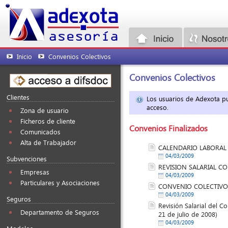
Inicio
Convenios Colectivos
Convenios Colectivos
Clientes
Los usuarios de Adexota pue
acceso.
Zona de usuario
Ficheros de cliente
Convenios Finalizados
Comunicados
Alta de Trabajador
CALENDARIO LABORAL
04/03/2009
Subvenciones
REVISION SALARIAL C
Empresas
04/03/2009
Particulares y Asociaciones
CONVENIO COLECTIVO
04/03/2009
Seguros
Revisión Salarial del C
Departamento de Seguros
21 de julio de 2008)
04/03/2009