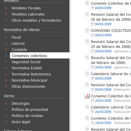
Modelos
Convenio Colectivo de 
Modelos Fiscales
04/03/2009
Modelos Laborales
Revisión Salarial del C
16 de febrero de 2009)
Otros modelos y formularios
04/03/2009
Normativa de interés
CONVENIO COLECTIVO
04/03/2009
Fiscal
Revisión Salarial del C
Laboral
25 de febrero de 2006)
Contable
04/03/2009
Aplicación:
Convenios colectivos
Revisión Salarial del C
Seguridad Social
de febrero de 2006)
04/03/2009
Aplicación:
Normativa Estatal
Calendario laboral do 
Normativa Autonómica
04/03/2009
Normativa Municipal
Revisión Salarial del C
Otras disposiciones
04/03/2009
Publicación
Varios
Convenio Colectivo de 
24/03/2005
Publicación
Descargas
Calendario Laboral: Co
Política de privacidad
24/03/2005
Publicación
Política de cookies
Convenio Colectivo de 
Aviso legal
24/03/2005
Publicación
Revisión Salarial del C
Enlaces Externos