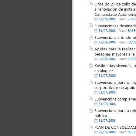
Orde do 27 de xullo de
a renovación de instala
Comunidade Autónoma d
27/09/2006
Plazo:
7-9-
Subvenciones destinadas
31/07/2006
Plazo:
BASE
Subvencións a fondo pe
27/09/2006
Plazo:
31/0
Ayudas para la realizac
personas mayores a la 
27/09/2006
Plazo:
15/0
Xestión das vivendas,
en aluguer.
31/07/2006
Subvencións para o impu
corporativa e de apoio
31/07/2006
Subvencións complement
31/07/2006
Subvencións para a reha
pública.
31/07/2006
PLAN DE CONSOLIDAC
27/09/2006
Plazo:
08-0