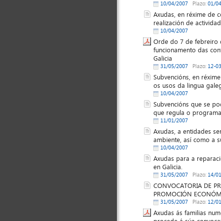
10/04/2007
Plazo:
01/0
Axudas, en réxime de co
realización de actividad
10/04/2007
Orde do 7 de febreiro
funcionamento das conf
Galicia
31/05/2007
Plazo:
12-0
Subvencións, en réxime
os usos da lingua gale
10/04/2007
Subvencións que se pod
que regula o programa 
11/01/2007
Axudas, a entidades se
ambiente, así como a s
10/04/2007
Axudas para a reparac
en Galicia.
31/05/2007
Plazo:
14/0
CONVOCATORIA DE PRO
PROMOCIÓN ECONÓMI
31/05/2007
Plazo:
12/0
Axudas ás familias num
procede á súa convocat