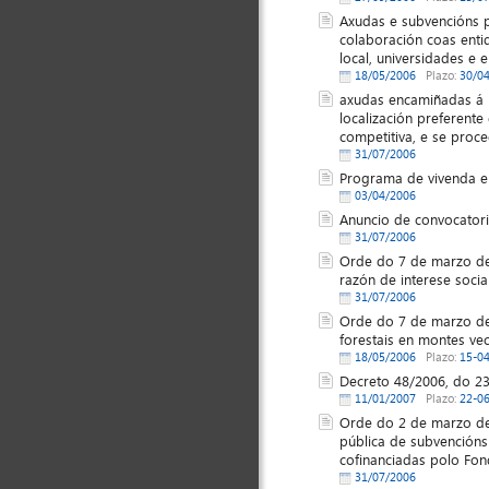
Axudas e subvencións 
colaboración coas enti
local, universidades e 
18/05/2006
Plazo:
30/0
axudas encamiñadas á h
localización preferent
competitiva, e se proc
31/07/2006
Programa de vivenda e
03/04/2006
Anuncio de convocator
31/07/2006
Orde do 7 de marzo de 
razón de interese socia
31/07/2006
Orde do 7 de marzo de 
forestais en montes ve
18/05/2006
Plazo:
15-0
Decreto 48/2006, do 23
11/01/2007
Plazo:
22-06
Orde do 2 de marzo de
pública de subvencións
cofinanciadas polo Fo
31/07/2006