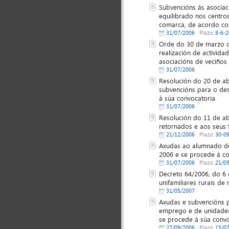
Subvencións ás asociac
equilibrado nos centros
comarca, de acordo cos
31/07/2006
Plazo:
8-6-
Orde do 30 de marzo d
realización de activid
asociacións de veciños 
31/07/2006
Resolución do 20 de ab
subvencións para o des
á súa convocatoria.
31/07/2006
Resolución do 11 de ab
retornados e aos seus f
21/12/2006
Plazo:
30-0
Axudas ao alumnado de 
2006 e se procede á c
31/07/2006
Plazo:
21/0
Decreto 64/2006, do 6 
unifamiliares rurais de
31/05/2007
Axudas e subvencións p
emprego e de unidade
se procede á súa convo
27/09/2006
Plazo:
15/0