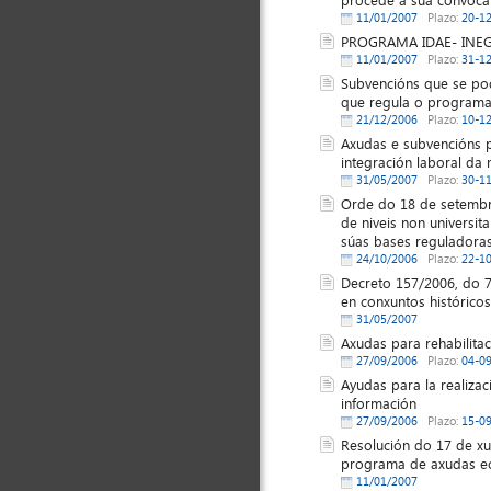
11/01/2007
Plazo:
20-1
PROGRAMA IDAE- INEG
11/01/2007
Plazo:
31-1
Subvencións que se pod
que regula o programa
21/12/2006
Plazo:
10-1
Axudas e subvencións p
integración laboral da
31/05/2007
Plazo:
30-1
Orde do 18 de setembr
de niveis non universi
súas bases reguladoras
24/10/2006
Plazo:
22-1
Decreto 157/2006, do 7
en conxuntos históricos
31/05/2007
Axudas para rehabilitac
27/09/2006
Plazo:
04-0
Ayudas para la realiza
información
27/09/2006
Plazo:
15-0
Resolución do 17 de xul
programa de axudas eco
11/01/2007