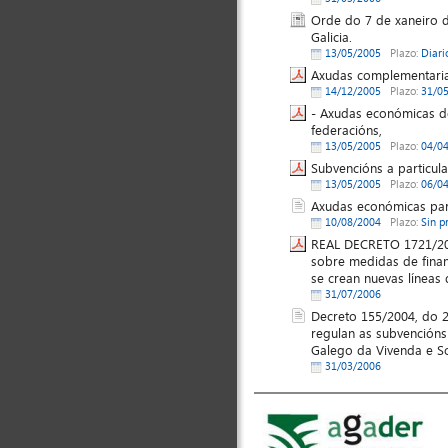
Orde do 7 de xaneiro 
Galicia.
13/05/2005
Plazo:
Diari
Axudas complementarias
14/12/2005
Plazo:
31/0
- Axudas económicas de
federacións,
13/05/2005
Plazo:
04/0
Subvencións a particular
13/05/2005
Plazo:
06/0
Axudas económicas par
10/08/2004
Plazo:
Sin p
REAL DECRETO 1721/2004
sobre medidas de finan
se crean nuevas líneas
31/07/2006
Decreto 155/2004, do 2
regulan as subvencións
Galego da Vivenda e So
31/03/2006