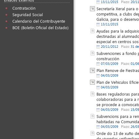
13/11/2015
Plazo:
20/1
Contratación
Secretaría Xeral para 
competitiva, a clubs d
Seguridad Social
Galicia, para o desenv
Calendario del Contribuyente
13/11/2015
BOE (Boletín Oficial del Estado)
Ayudas para la adquisic
destinadas al alumnado
especial en centros so
20/11/2012
Plazo:
31 de
Subvenciones a fondo p
construcción
07/03/2009
Plazo:
01/0
Plan Renove de Fiestra
04/03/2009
Plan de Vehiculos Efici
04/03/2009
Bases reguladoras para 
colaboradoras para a 
se procede a convocat
04/03/2009
Plazo:
15/0
Subvencions para a reno
habitadas na Comunidad
04/03/2009
Plazo:
26/0
Orde do 13 de xuño de
de vivendas unifamiliar