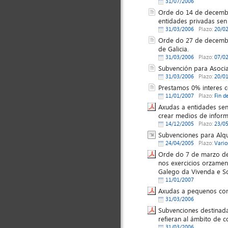
31/07/2006
Orde do 14 de decembr
entidades privadas sen 
31/03/2006
Plazo:
20/0
Orde do 27 de decembr
de Galicia.
31/03/2006
Plazo:
07/0
Subvención para Asocia
31/03/2006
Plazo:
20/0
Prestamos 0% interes
11/01/2007
Plazo:
Fin d
Axudas a entidades sen
crear medios de inform
14/12/2005
Plazo:
23/0
Subvenciones para Alqu
24/04/2005
Plazo:
Vario
Orde do 7 de marzo de
nos exercicios orzamen
Galego da Vivenda e So
11/01/2007
Axudas a pequenos com
31/03/2006
Subvenciones destinada
refieran al ámbito de c
31/03/2006