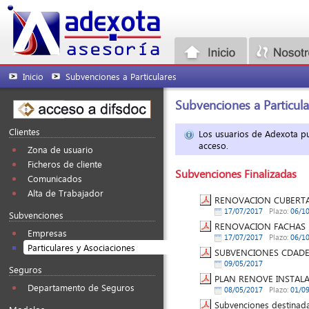
Inicio
Subvenciones a Particulares
Subvenciones a Particula
Clientes
Los usuarios de Adexota pue
acceso.
Zona de usuario
Ficheros de cliente
Subvenciones Finalizadas
Comunicados
Alta de Trabajador
RENOVACION CUBERTAS
17/07/2017
Plazo:
06/1
Subvenciones
RENOVACION FACHAS E
Empresas
17/07/2017
Plazo:
06/1
Particulares y Asociaciones
SUBVENCIONES CDADE
09/05/2017
Seguros
PLAN RENOVE INSTALAC
Departamento de Seguros
08/05/2017
Plazo:
01/0
Subvenciones destinada