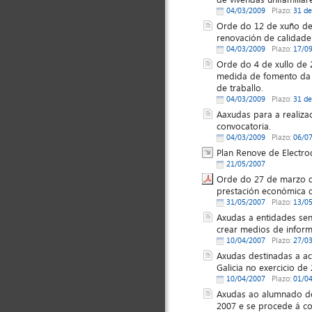
04/03/2009
Plazo:
31 de
Orde do 12 de xuño de 
renovación de calidade 
04/03/2009
Plazo:
17/0
Orde do 4 de xullo de 
medida de fomento da c
de traballo.
04/03/2009
Plazo:
31 de
Aaxudas para a realiza
convocatoria.
04/03/2009
Plazo:
06/0
Plan Renove de Electro
21/05/2007
Orde do 27 de marzo de
prestación económica d
31/05/2007
Plazo:
13/0
Axudas a entidades sen
crear medios de inform
10/04/2007
Plazo:
27/0
Axudas destinadas a a
Galicia no exercicio de
10/04/2007
Plazo:
01/0
Axudas ao alumnado de 
2007 e se procede á co