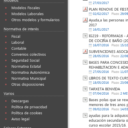
Modelos
27/03/2017
Modelos Fiscales
PLAN RENOVE DE FIES
Modelos Laborales
02/02/2017
Plazo:
29/0
Otros modelos y formularios
Ayuda,a las personas in
2017
Normativa de interés
16/01/2017
IG219 - REFORMA16 - 
Fiscal
DE COCIÑA E BAÑO (20
Laboral
16/07/2016
Plazo:
15/1
Contable
SUBVENCIONES ASOCI
Convenios colectivos
28/05/2016
Plazo:
22/0
Seguridad Social
BASES PARA CONCESI
Normativa Estatal
REHABILITACION E AD
27/05/2016
Plazo:
11/0
Normativa Autonómica
LIBROS DE TEXTO CUR
Normativa Municipal
18/05/2016
Plazo:
23/0
Otras disposiciones
TARXETA BENVIDA
Varios
07/04/2016
Plazo:
2 ME
Bases polas que se rex
Descargas
menores de tres anos 
Política de privacidad
09/02/2016
Plazo:
14/0
Política de cookies
ayudas para la adquisi
Aviso legal
educación secundaria o
curso escolar 2015/16.
Enlaces Externos