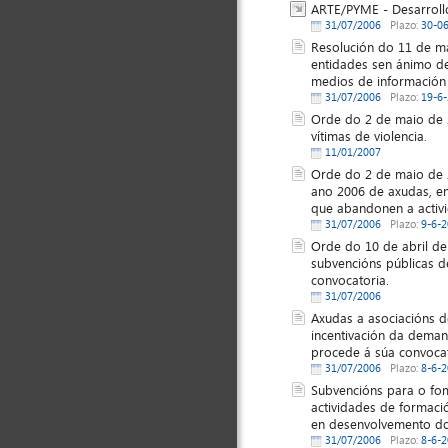
ARTE/PYME - Desarroll
31/07/2006
Plazo:
30-0
Resolución do 11 de ma
entidades sen ánimo de
medios de información 
31/07/2006
Plazo:
19-6
Orde do 2 de maio de 
vítimas de violencia.
11/01/2007
Orde do 2 de maio de 
ano 2006 de axudas, en
que abandonen a activ
31/07/2006
Plazo:
9-6-
Orde do 10 de abril de
subvencións públicas d
convocatoria.
31/07/2006
Axudas a asociacións de
incentivación da deman
procede á súa convocat
31/07/2006
Plazo:
8-6-
Subvencións para o fom
actividades de formació
en desenvolvemento do
31/07/2006
Plazo:
8-6-