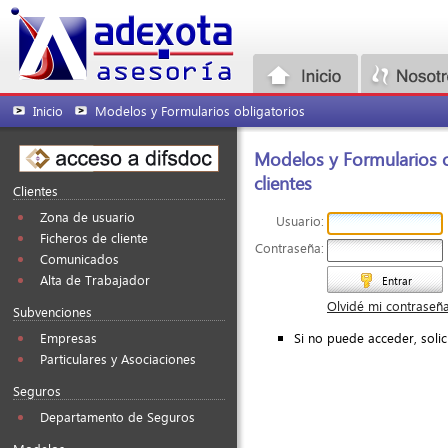
Inicio
Modelos y Formularios obligatorios
Modelos y Formularios o
clientes
Clientes
Zona de usuario
Usuario:
Ficheros de cliente
Contraseña:
Comunicados
Alta de Trabajador
Entrar
Olvidé mi contraseñ
Subvenciones
Si no puede acceder, soli
Empresas
Particulares y Asociaciones
Seguros
Departamento de Seguros