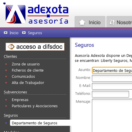
Inicio
Seguros
Seguros
Asesoría Adexota dispone un De
Clientes
se encuentran: Liberty Seguros, M
Zona de usuario
Asunto:
Ficheros de cliente
Comunicados
Nombre:
Alta de Trabajador
E-Mail:
Subvenciones
Teléfono:
Empresas
Mensaje:
Particulares y Asociaciones
Seguros
Departamento de Seguros