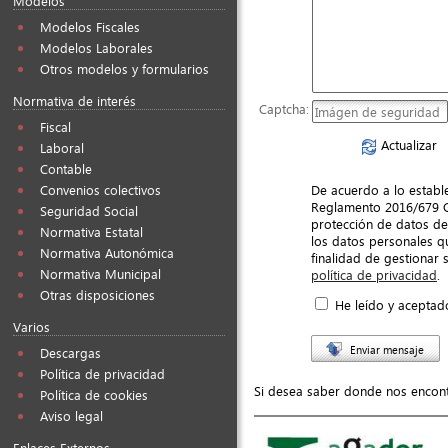
Modelos
Modelos Fiscales
Modelos Laborales
Otros modelos y formularios
Normativa de interés
Captcha:
Fiscal
Actualizar
Laboral
Contable
De acuerdo a lo estable
Convenios colectivos
Reglamento 2016/679 Ge
Seguridad Social
protección de datos de
Normativa Estatal
los datos personales qu
Normativa Autonómica
finalidad de gestionar 
Normativa Municipal
política de privacidad
.
Otras disposiciones
He leído y aceptado
Varios
Enviar mensaje
Descargas
Política de privacidad
Si desea saber donde nos encon
Política de cookies
Aviso legal
Enlaces Externos