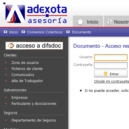
Inicio
Convenios Colectivos
Documento
Documento - Acceso rest
Clientes
Usuario:
Zona de usuario
Contraseña:
Ficheros de cliente
Entrar
Comunicados
Alta de Trabajador
Olvidé mi contraseñ
Subvenciones
Si no puede acceder, soli
Empresas
Particulares y Asociaciones
Seguros
Departamento de Seguros