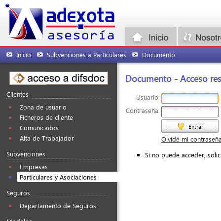
Inicio
Subvenciones a Particulares
Documento
Documento - Acceso rest
Clientes
Usuario:
Zona de usuario
Contraseña:
Ficheros de cliente
Entrar
Comunicados
Alta de Trabajador
Olvidé mi contraseñ
Subvenciones
Si no puede acceder, soli
Empresas
Particulares y Asociaciones
Seguros
Departamento de Seguros