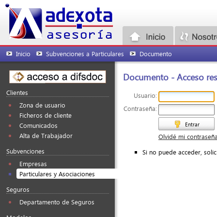
Inicio
Subvenciones a Particulares
Documento
Documento - Acceso rest
Clientes
Usuario:
Zona de usuario
Contraseña:
Ficheros de cliente
Entrar
Comunicados
Alta de Trabajador
Olvidé mi contraseñ
Subvenciones
Si no puede acceder, soli
Empresas
Particulares y Asociaciones
Seguros
Departamento de Seguros