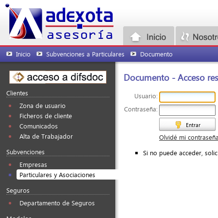
Inicio
Subvenciones a Particulares
Documento
Documento - Acceso rest
Clientes
Usuario:
Zona de usuario
Contraseña:
Ficheros de cliente
Entrar
Comunicados
Alta de Trabajador
Olvidé mi contraseñ
Subvenciones
Si no puede acceder, soli
Empresas
Particulares y Asociaciones
Seguros
Departamento de Seguros