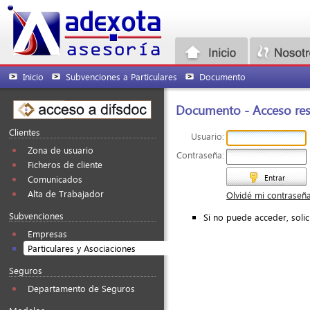
Inicio
Subvenciones a Particulares
Documento
Documento - Acceso rest
Clientes
Usuario:
Zona de usuario
Contraseña:
Ficheros de cliente
Entrar
Comunicados
Alta de Trabajador
Olvidé mi contraseñ
Subvenciones
Si no puede acceder, soli
Empresas
Particulares y Asociaciones
Seguros
Departamento de Seguros