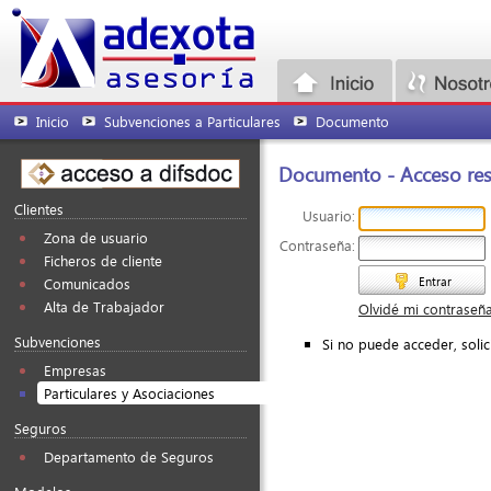
Inicio
Subvenciones a Particulares
Documento
Documento - Acceso rest
Clientes
Usuario:
Zona de usuario
Contraseña:
Ficheros de cliente
Entrar
Comunicados
Alta de Trabajador
Olvidé mi contraseñ
Subvenciones
Si no puede acceder, soli
Empresas
Particulares y Asociaciones
Seguros
Departamento de Seguros