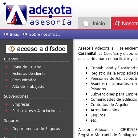
Inicio
Sobre nosotros...
Asesoría Adexota, s.l.l. se encue
Caramiñal
(La Coruña), y dispone
necesarios para el particular y l
Clientes
Zona de usuario
Contabilidad y Fiscalidad
Registro de la Propiedad I
Ficheros de cliente
Pensiones de Jubilación, In
Comunicados
Asuntos relacionados con
Alta de Trabajador
Privados
Subvenciones para Empre
Subvenciones
Comunidades de Edificios
Empresas
Contratos de Alquiler
Arrendamientos
Particulares y Asociaciones
Seguros
etc...
Seguros
Departamento de Seguros
Asesoría Adexota, s.l. - CIF B1563
Registro Mercantil de Santiago e