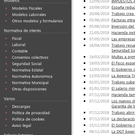
Modelos
12/09/2019
IMPUESTOS Ac
10/09/2019
España reduce
Modelos Fiscales
20/06/2019
Trabajo crea 
Modelos Laborales
05/06/2019
Facturas int
Otros modelos y formularios
05/06/2019
Inversión de
Normativa de interés
21/05/2019
Hacienda inst
Fiscal
07/05/2019
Las empresas
Laboral
16/04/2019
Trabajo recue
Seguridad So
Contable
19/03/2019
Multas a pym
Convenios colectivos
19/03/2019
El Fisco espa
Seguridad Social
12/03/2019
El Gobierno d
Normativa Estatal
12/03/2019
La Agencia T
Normativa Autonómica
02/01/2019
Trabajo sube
Normativa Municipal
01/01/2019
El salario mí
Otras disposiciones
07/12/2018
Hacienda tam
Varios
07/12/2018
Los nuevos d
Garantía de l
Descargas
07/12/2018
Trabajo abri
Política de privacidad
07/12/2018
La declaraci
Política de cookies
15/11/2018
El Gobierno 
Aviso legal
09/11/2018
La DGT bajar
Enlaces Externos