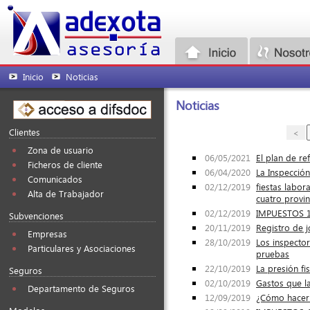
Inicio
Noticias
Noticias
Clientes
<
Zona de usuario
06/05/2021
El plan de re
Ficheros de cliente
06/04/2020
La Inspección
Comunicados
02/12/2019
fiestas labor
Alta de Trabajador
cuatro provi
02/12/2019
IMPUESTOS 15
Subvenciones
20/11/2019
Registro de 
Empresas
28/10/2019
Los inspecto
Particulares y Asociaciones
pruebas
22/10/2019
La presión fi
Seguros
02/10/2019
Gastos que l
Departamento de Seguros
12/09/2019
¿Cómo hacer f