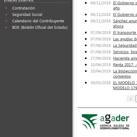
09/11/2018
El Gobierno 
año
Contratación
09/11/2018
El Gobierno 
Seguridad Social
09/11/2018
Sánchez anunc
Calendario del Contribuyente
ahora
BOE (Boletín Oficial del Estado)
07/09/2018
El transport
07/09/2018
Las ayudas d
07/08/2018
La Seguridad 
07/08/2018
Servicios, ho
27/04/2018
Hacienda amp
10/04/2018
Renta 2017: 
10/04/2018
La Inspección
convenios
30/03/2018
EL MODELO 179
MODELO 179, D
<